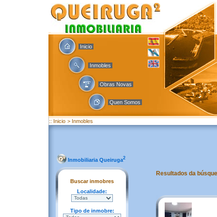
Inicio
Inmobles
Obras Novas
Quen Somos
:: Inicio
> Inmobles
2
Inmobiliaria Queiruga
Resultados da búsqu
Buscar inmobres
Localidade:
Tipo de inmobre: