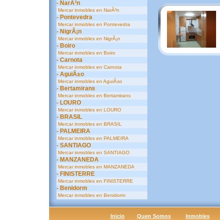
- NarÃ³n
Mercar inmobles en NarÃ³n
- Pontevedra
Mercar inmobles en Pontevedra
- NigrÃ¡n
Mercar inmobles en NigrÃ¡n
- Boiro
Mercar inmobles en Boiro
- Carnota
Mercar inmobles en Carnota
- AguiÃ±o
Mercar inmobles en AguiÃ±o
- Bertamirans
Mercar inmobles en Bertamirans
- LOURO
Mercar inmobles en LOURO
- BRASIL
Mercar inmobles en BRASIL
- PALMEIRA
Mercar inmobles en PALMEIRA
- SANTIAGO
Mercar inmobles en SANTIAGO
- MANZANEDA
Mercar inmobles en MANZANEDA
- FINISTERRE
Mercar inmobles en FINISTERRE
- Benidorm
Mercar inmobles en Benidorm
Inicio
Quen Somos
Inmobles