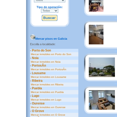
Tipo de operación:
Mercar pisos en Galicia
Escolla a localidade:
- Porto do Son
Mercar inmobles en Porto do Son
- Noia
Mercar inmobles en Noia
- PortosÃ­n
Mercar inmobles en PortosÃ­n
- Lousame
Mercar inmobles en Lousame
- Ribeira
Mercar inmobles en Ribeira
- Puebla
Mercar inmobles en Puebla
- Lugo
Mercar inmobles en Lugo
- Ourense
Mercar inmobles en Ourense
- O Grove
Mercar inmobles en O Grove