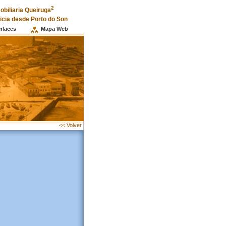
2
obiliaria Queiruga
licia desde Porto do Son
nlaces
Mapa Web
<< Volver