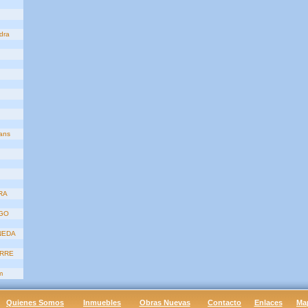
dra
ans
RA
AGO
NEDA
ERRE
m
Quienes Somos
Inmuebles
Obras Nuevas
Contacto
Enlaces
Ma