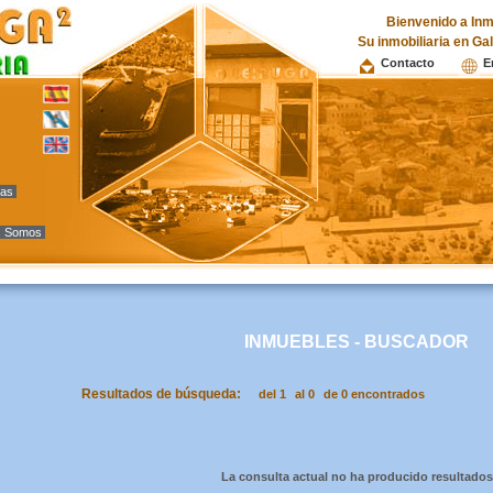
Bienvenido a Inm
Su inmobiliaria en Ga
Contacto
E
vas
s Somos
INMUEBLES - BUSCADOR
Resultados de búsqueda:
del 1
al 0
de 0 encontrados
La consulta actual no ha producido resultados