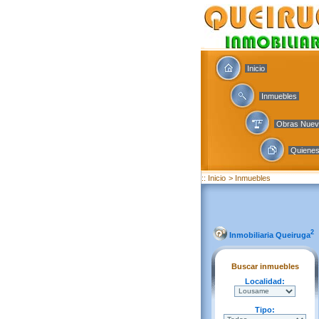
Inicio
Inmuebles
Obras Nue
Quiene
:: Inicio
> Inmuebles
2
Inmobiliaria Queiruga
Buscar inmuebles
Localidad:
Tipo: