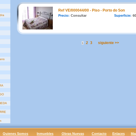
Ref VE/000044/00 - Piso - Porto do Son
dra
Precio:
Consultar
Superficie:
6
2
3
siguiente >>
1
ans
RA
AGO
NEDA
ERRE
m
Quienes Somos
Inmuebles
Obras Nuevas
Contacto
Enlaces
Ma