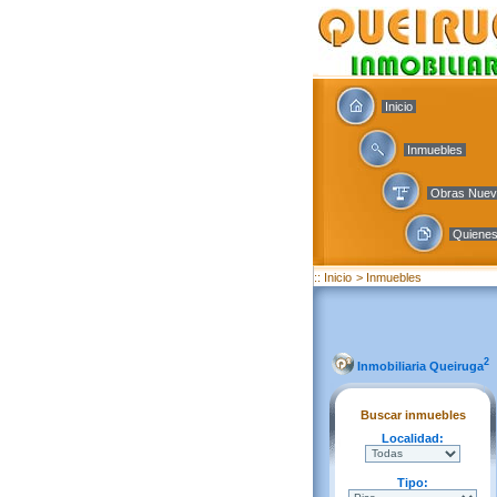
Inicio
Inmuebles
Obras Nue
Quiene
:: Inicio
> Inmuebles
2
Inmobiliaria Queiruga
Buscar inmuebles
Localidad:
Tipo: