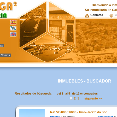
Bienvenido a Inm
Su inmobiliaria en Ga
Contacto
E
vas
s Somos
INMUEBLES - BUSCADOR
Resultados de búsqueda:
del 1
al 5
de 12 encontrados
2
3
siguiente >>
1
Ref VE/000010/00 - Piso - Porto do Son
Precio:
Consultar
Superficie:
8