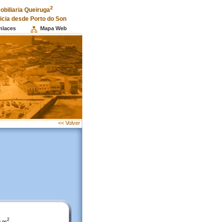
2
obiliaria Queiruga
licia desde Porto do Son
nlaces
Mapa Web
<< Volver
2
0 m