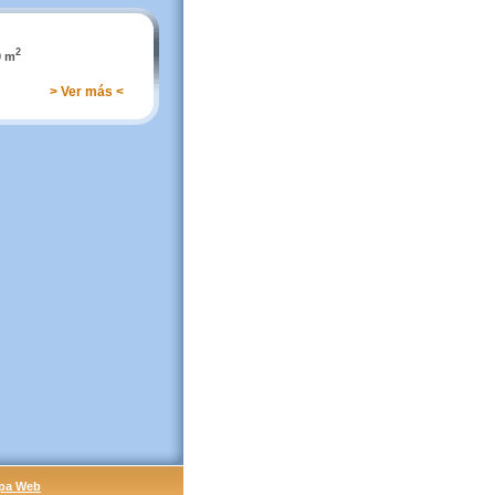
2
0 m
> Ver más <
pa Web