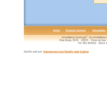
Inicio
Quienes Somos
Inmuebles
2
Inmobiliaria Queiruga
- Su inmobiliaria
Rúa Roda, 55-B 15970 Porto do Son (
Tel: 981 854091 - Móvil:
Diseño web por:
Kantaronet.com Diseño web Galicia