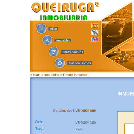
Inicio
Inmuebles
Obras Nuevas
Quienes Somos
:: Inicio
> Inmuebles
> Detalle Inmueble
INMUE
Detalles de: 1 VE/000044/00
Ref:
VE/000044/00
Tipo:
Piso