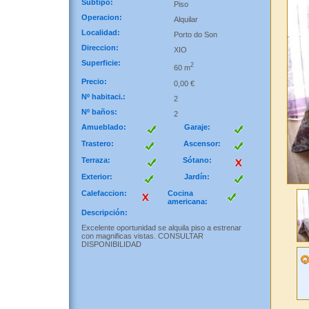
Subtipo:
Piso
Operacion:
Alquilar
Localidad:
Porto do Son
Direccion:
XIO
Superficie:
2
60 m
Precio:
0,00 €
Nº habitaci.:
2
Nº baños:
2
Amueblado:
Garaje:
Trastero:
Ascensor:
Terraza:
Sótano:
Exterior:
Jardín:
Calefaccion:
Cocina
americana:
Descripción:
Excelente oportunidad se alquila piso a estrenar
con magnificas vistas. CONSULTAR
DISPONIBILIDAD